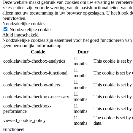
Deze website maakt gebruik van cookies om uw ervaring te verbeteren
ze essentieel zijn voor de werking van de basisfunctionaliteiten van
alleen met uw toestemming in uw browser opgeslagen. U heeft ook de
beïnvloeden.
Noodzakelijke cookies
Noodzakelijke cookies
Altijd ingeschakeld
Noodzakelijke cookies zijn essentieel voor het goed functioneren van 
geen persoonlijke informatie op.
Cookie
Duur
11
cookielawinfo-checbox-analytics
This cookie is set b
months
11
cookielawinfo-checbox-functional
The cookie is set by
months
11
cookielawinfo-checbox-others
This cookie is set b
months
11
cookielawinfo-checkbox-necessary
This cookie is set b
months
cookielawinfo-checkbox-
11
This cookie is set b
performance
months
11
The cookie is set by
viewed_cookie_policy
months
data.
Functioneel